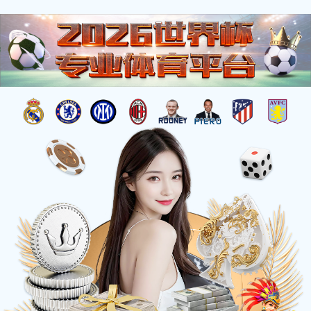
注册入口
全天更新 ·
爱游戏·体育
赛
事实时同步
无论您身在何处，
爱游戏·体育APP
为您带来高速、
高清、稳定的观赛体验。
下载客户端
网页端访问