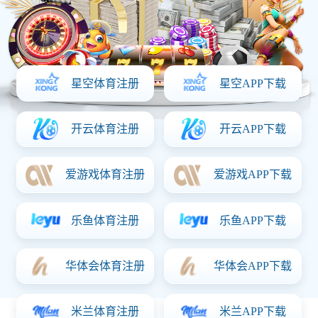
《佛罗伦萨邮报》：“科米索，绝
不退缩。削减成本，但要打造一支