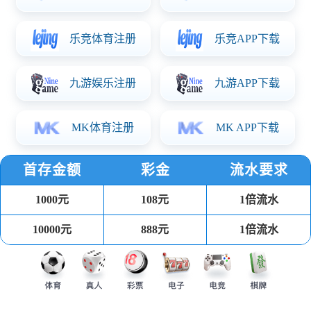
强队？”
2026-06-06 15:02
66 次阅读
首页
/
体育热讯
在经历了一个令人失望的赛季后，佛罗伦萨俱乐部主
席科米索的一番强硬表态引发了广泛关注。据《佛罗
伦萨邮报》报道，这位美籍意大利裔老板明确表示，
紫百合将采取“绝不退缩”的管理策略，未来将通过削
减成本来优化运营，但这番话背后隐藏的疑问是：他
能否在财务紧缩的同时，兑现那句“打造一支强队”的
承诺？这一矛盾立场，正成为佛罗伦萨球迷和意大利
足坛热议的焦点。